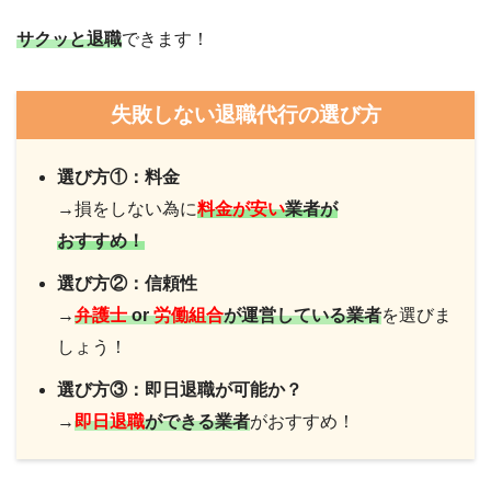
サクッと退職
できます！
失敗しない退職代行の選び方
選び方①：料金
→損をしない為に
料金が安い
業者が
おすすめ！
選び方②：信頼性
→
弁護士
or
労働組合
が運営している業者
を選びま
しょう！
選び方③：即日退職が可能か？
→
即日退職
ができる業者
がおすすめ！