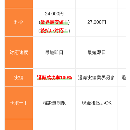
24,000円
料金
(
業界最安値！
)
27,000円
（
後払い対応！
）
対応速度
最短即日
最短即日
実績
退職成功率100%
退職実績業界最多
退職
サポート
相談無制限
現金後払いOK