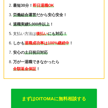
最短30分！
即日退職OK
労働組合運営
だから安心安全！
退職実績5,000件以上
！
支払い方法は
後払い
にも対応！
しかも
退職成功率は100%継続中
！
安心の
土日祝日対応
万が一退職できなかったら
全額返金保証
！
まずはOITOMAに無料相談する