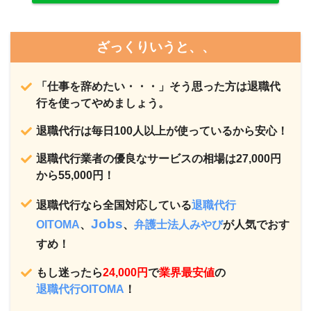
ざっくりいうと、、
「仕事を辞めたい・・・」そう思った方は退職代
行を使ってやめましょう。
退職代行は毎日100人以上が使っているから安心！
退職代行業者の優良なサービスの相場は27,000円
から55,000円！
退職代行なら全国対応している
退職代行
Jobs
OITOMA
、
、
弁護士法人みやび
が
人気でおす
すめ！
もし迷ったら
24,000円
で
業界最安値
の
退職代行OITOMA
！